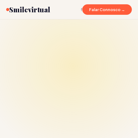
Smilevirtual
f
Falar Connosco →